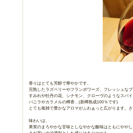
香りはとても芳醇で華やかです。
完熟したラズベリーやフランボワーズ、フレッシュな
すみれや牡丹の花、シナモン、クローヴのようなスパ
バニラやカラメルの樽香…(新樽熟成100％です)
とても複雑で豊かなアロマがふわぁっと広がります。
味わいは、
果実のまろやかな甘味としなやかな酸味はともにやや