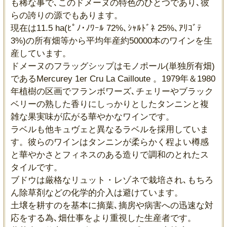
も稀な事で､このドメーヌの特色のひとつであり､彼
らの誇りの源でもあります。
現在は11.5 ha(ﾋﾟﾉ･ﾉﾜｰﾙ 72%､ｼｬﾙﾄﾞﾈ 25%､ｱﾘｺﾞﾃ
3%)の所有畑等から平均年産約50000本のワインを生
産しています。
ドメーヌのフラッグシップはモノポール(単独所有畑)
であるMercurey 1er Cru La Cailloute 。1979年＆1980
年植樹の区画でフランボワーズ､チェリーやブラック
ベリーの熟した香りにしっかりとしたタンニンと複
雑な果実味が広がる華やかなワインです。
ラベルも他キュヴェと異なるラベルを採用していま
す。彼らのワインはタンニンが柔らかく程よい樽感
と華やかさとフィネスのある造りで調和のとれたス
タイルです。
ブドウは厳格なリュット・レゾネで栽培され､もちろ
ん除草剤などの化学的介入は避けています。
土壌を耕すのを基本に摘葉､摘房や病害への迅速な対
応をする為､畑仕事をより重視した生産者です。