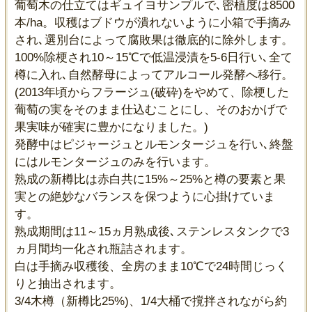
葡萄木の仕立てはギュイヨサンプルで､密植度は8500
本/ha。収穫はブドウが潰れないように小箱で手摘み
され､選別台によって腐敗果は徹底的に除外します。
100%除梗され10～15℃で低温浸漬を5-6日行い､全て
樽に入れ､自然酵母によってアルコール発酵へ移行。
(2013年頃からフラージュ(破砕)をやめて、除梗した
葡萄の実をそのまま仕込むことにし、そのおかげで
果実味が確実に豊かになりました。)
発酵中はピジャージュとルモンタージュを行い､終盤
にはルモンタージュのみを行います。
熟成の新樽比は赤白共に15%～25%と樽の要素と果
実との絶妙なバランスを保つように心掛けていま
す。
熟成期間は11～15ヵ月熟成後､ステンレスタンクで3
ヵ月間均一化され瓶詰されます。
白は手摘み収穫後、全房のまま10℃で24時間じっく
りと抽出されます。
3/4木樽（新樽比25%)、1/4大桶で撹拌されながら約