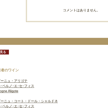
コメントはありません。
見る
産者のワイン
ゴーニュ・アリゴテ
･ペルノ･エ･セ･フィス
ogne Aligote
ゴーニュ・コート・ドール・シャルドネ
･ペルノ･エ･セ･フィス