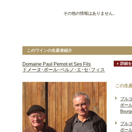
その他の情報はありません。
このワインの生産者紹介
詳細を
Domaine Paul Pernot et Ses Fils
ドメーヌ･ポール･ペルノ･エ･セ･フィス
この生
ブル
ポール
Bourg
ブル
ポール