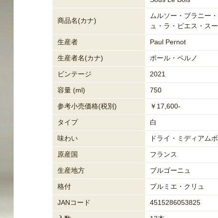
ムルソー・ブラニー・
商品名(カナ)
ュ・ラ・ピエス・スー
生産者
Paul Pernot
生産者名(カナ)
ポール・ペルノ
ビンテージ
2021
容量 (ml)
750
参考小売価格(税別)
￥17,600-
タイプ
白
味わい
ドライ・ミディアムボ
原産国
フランス
生産地方
ブルゴーニュ
格付
プルミエ・クリュ
JANコード
4515286053825