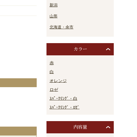
新潟
山形
北海道・余市
カラー
赤
白
オレンジ
ロゼ
ｽﾊﾟｰｸﾘﾝｸﾞ・白
。
ｽﾊﾟｰｸﾘﾝｸﾞ・ﾛｾﾞ
内容量