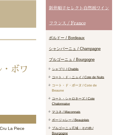
新井順子セレクト自然派ワイン
フランス / France
ボルドー / Bordeaux
シャンパーニュ / Champagne
ブルゴーニュ / Bourgogne
ル・ボワ
シャブリ / Chablis
コート・ド・ニュイ / Cote de Nuits
コート・ド・ボーヌ / Cote de
Beaune
コート・シャロネーズ / Cote
Chalonnaise
マコネ / Maconnais
ボージョレー / Beaujolais
 Cru La Piece
ブルゴーニュ広域・その他 /
Bourgogne