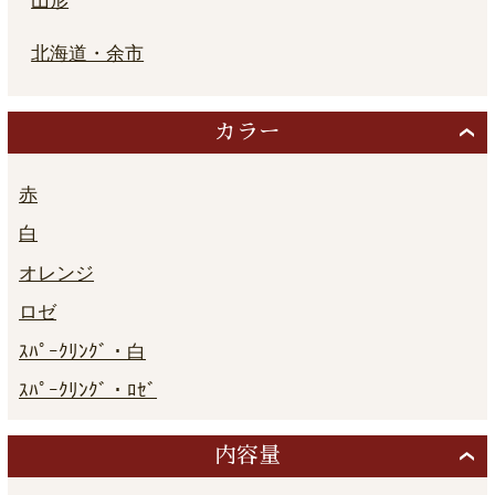
山形
北海道・余市
カラー
赤
白
オレンジ
ロゼ
ｽﾊﾟｰｸﾘﾝｸﾞ・白
ｽﾊﾟｰｸﾘﾝｸﾞ・ﾛｾﾞ
内容量