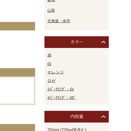
山形
北海道・余市
カラー
。
赤
白
オレンジ
ロゼ
ｽﾊﾟｰｸﾘﾝｸﾞ・白
ｽﾊﾟｰｸﾘﾝｸﾞ・ﾛｾﾞ
内容量
750ml (720ml等含む)