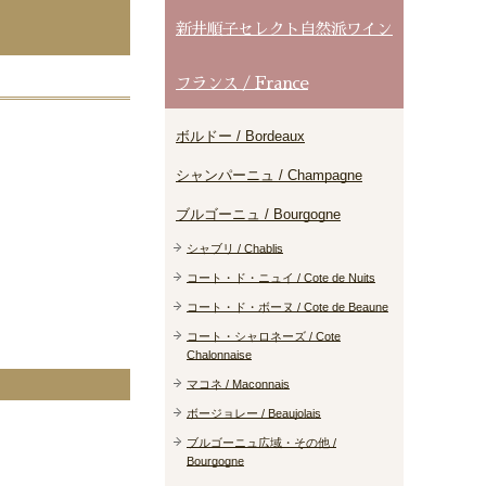
新井順子セレクト自然派ワイン
フランス / France
ボルドー / Bordeaux
シャンパーニュ / Champagne
ブルゴーニュ / Bourgogne
シャブリ / Chablis
コート・ド・ニュイ / Cote de Nuits
コート・ド・ボーヌ / Cote de Beaune
コート・シャロネーズ / Cote
Chalonnaise
マコネ / Maconnais
ボージョレー / Beaujolais
ブルゴーニュ広域・その他 /
Bourgogne