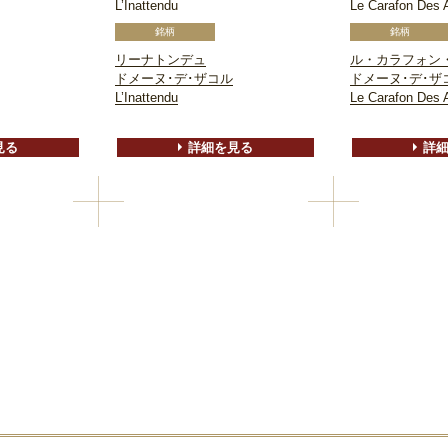
L’Inattendu
Le Carafon Des 
リーナトンデュ
ル・カラフォン
ドメーヌ･デ･ザコル
ドメーヌ･デ･ザ
L’Inattendu
Le Carafon Des 
見る
詳細を見る
詳