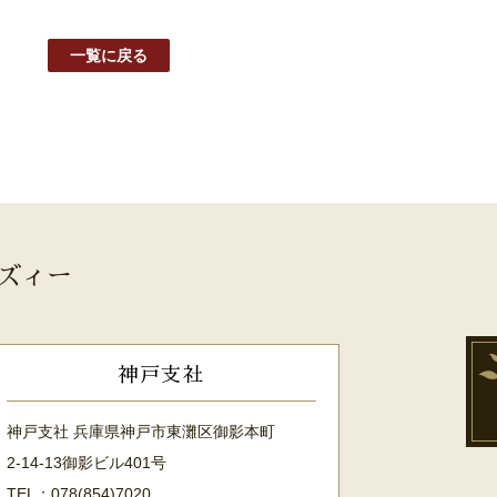
一覧に戻る
ズィー
神戸支社
神戸支社 兵庫県神戸市東灘区御影本町
2-14-13御影ビル401号
TEL：078(854)7020