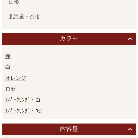
山形
北海道・余市
カラー
赤
白
オレンジ
ロゼ
ｽﾊﾟｰｸﾘﾝｸﾞ・白
ｽﾊﾟｰｸﾘﾝｸﾞ・ﾛｾﾞ
内容量