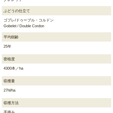
ぶどうの仕立て
ゴブレ/ドゥーブル・コルドン
Gobelet / Double Cordon
平均樹齢
25年
密植度
4300本／ha
収穫量
27hl/ha
収穫方法
手摘み