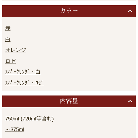
カラー
赤
白
オレンジ
ロゼ
ｽﾊﾟｰｸﾘﾝｸﾞ・白
ｽﾊﾟｰｸﾘﾝｸﾞ・ﾛｾﾞ
内容量
750ml (720ml等含む)
～375ml