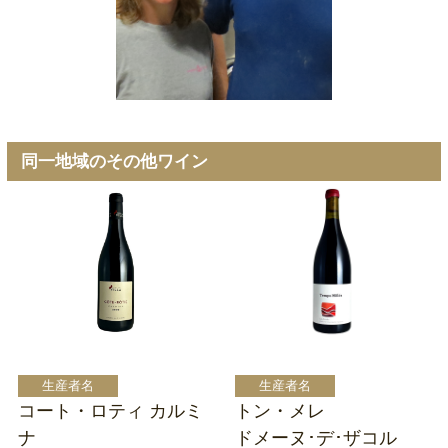
同一地域のその他ワイン
コート・ロティ カルミ
トン・メレ
ナ
ドメーヌ･デ･ザコル