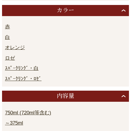
カラー
赤
白
オレンジ
ロゼ
ｽﾊﾟｰｸﾘﾝｸﾞ・白
ｽﾊﾟｰｸﾘﾝｸﾞ・ﾛｾﾞ
内容量
750ml (720ml等含む)
～375ml