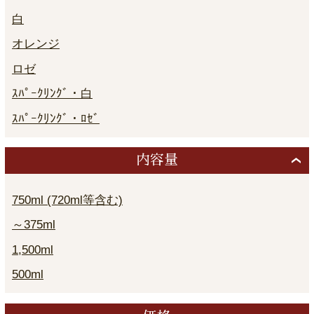
白
オレンジ
ロゼ
ｽﾊﾟｰｸﾘﾝｸﾞ・白
ｽﾊﾟｰｸﾘﾝｸﾞ・ﾛｾﾞ
内容量
750ml (720ml等含む)
～375ml
1,500ml
500ml