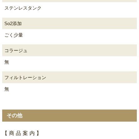
ステンレスタンク
So2添加
ごく少量
コラージュ
無
フィルトレーション
無
その他
【 商 品 案 内 】