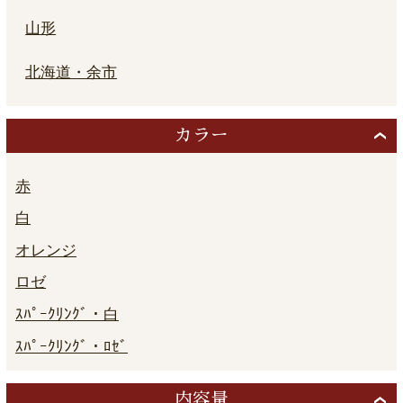
山形
北海道・余市
カラー
赤
白
オレンジ
ロゼ
ｽﾊﾟｰｸﾘﾝｸﾞ・白
ｽﾊﾟｰｸﾘﾝｸﾞ・ﾛｾﾞ
内容量