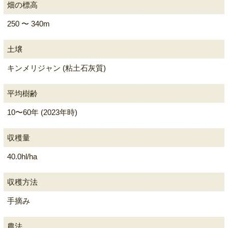
畑の標高
250 〜 340m
土壌
キンメリジャン (粘土石灰質)
平均樹齢
10〜60年 (2023年時)
収穫量
40.0hl/ha
収穫方法
手摘み
農法