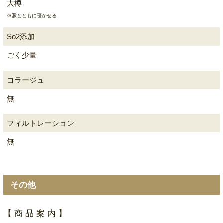
大樽
※澱とともに寝かせる
So2添加
ごく少量
コラージュ
無
フィルトレーション
無
その他
【 商 品 案 内 】