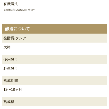
有機農法
※有機認証ECOCERT 申請中
醸造について
発酵樽/タンク
大樽
使用酵母
野生酵母
熟成期間
12〜18ヶ月
熟成槽