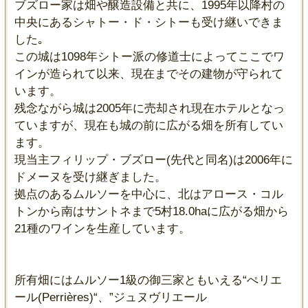
ブズロー家は畑や醸造設備と共に、1995年以降村の
中央にあるシャトー・ド・シトーも受け継いできま
した｡
この城は1098年シトー派の修道士によってここでワ
インが造られて以来、現在までその建物が守られて
います。
残念ながら城は2005年に売却され現在ホテルとなっ
ていますが、現在も城の前に広がる畑を所有してい
ます。
現当主フィリップ・ブズロー(先代と同名)は2006年に
ドメーヌを受け継ぎました。
拠点のあるムルソーを中心に、北はアロース・コル
トンから南はサントネまで5村18.0haに広がる畑から
21種のワインを生産しています。
所有畑にはムルソー1級の御三家ともいえる“ぺリエ
ール(Perrières)“、”ジュヌヴリエール