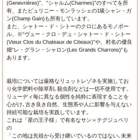
(Genevrières)”、“シャルム(Charmes)”のすべてを所
有、またピュリニー・モンラッシェの1級シャン・ガ
ン(Champ Gain)も所有しています。
また、シャトー・ド・シトーのクロにあるモノポー
ル、※“ヴュー・クロ・デュ・シャトー・ド・シトー
(Vieux Clos du Chateaux de Citeaux)”や、村名の優良
畑“レ・グラン・シャロン(Les Grands Charrons)”も
あります。
栽培については厳格なリュットレゾネを実施してお
り化学肥料や除草剤､殺虫剤などは一切不使用です。
リューディ毎に異なる個性を純粋に表現することを
心がけ､古き良き自然、生態系や人に影響を与えない
持続可能な栽培を実践しています。
これは「星の王子様」で有名なサン＝テグジュペリ
の
「この地は先祖から受け継いでいるのではない､未来