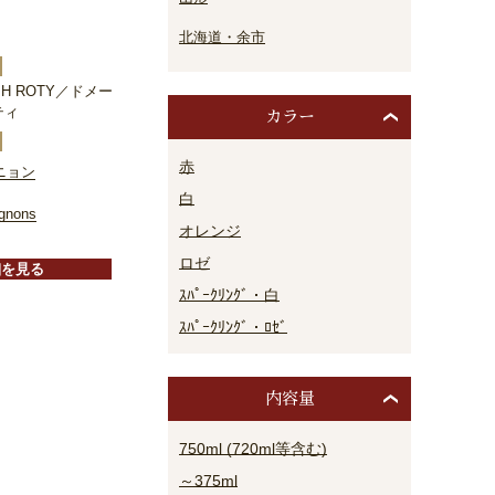
北海道・余市
EPH ROTY／ドメー
ティ
カラー
赤
ニョン
白
ignons
オレンジ
ロゼ
細を見る
ｽﾊﾟｰｸﾘﾝｸﾞ・白
ｽﾊﾟｰｸﾘﾝｸﾞ・ﾛｾﾞ
内容量
750ml (720ml等含む)
～375ml