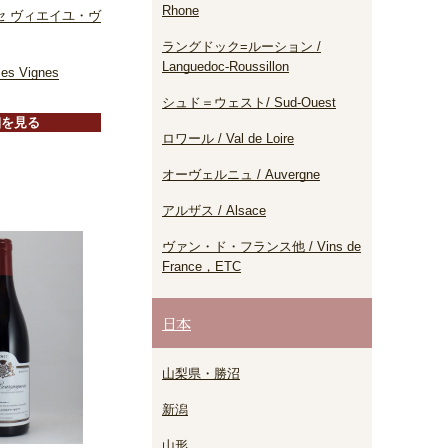
Rhone
セ ヴィエイユ・ヴ
ラングドック=ルーション /
Languedoc-Roussillon
lles Vignes
シュド＝ウェスト/ Sud-Ouest
細を見る
ロワール / Val de Loire
オーヴェルニュ / Auvergne
アルザス / Alsace
ヴァン・ド・フランス他 / Vins de
France，ETC
日本
山梨県・勝沼
新潟
山形