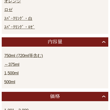
オレンジ
ロゼ
ｽﾊﾟｰｸﾘﾝｸﾞ・白
ｽﾊﾟｰｸﾘﾝｸﾞ・ﾛｾﾞ
内容量
750ml (720ml等含む)
～375ml
1,500ml
500ml
価格