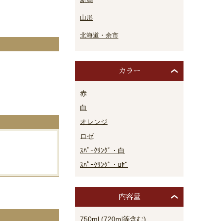
山形
北海道・余市
カラー
。
赤
白
オレンジ
ロゼ
ｽﾊﾟｰｸﾘﾝｸﾞ・白
ｽﾊﾟｰｸﾘﾝｸﾞ・ﾛｾﾞ
内容量
750ml (720ml等含む)