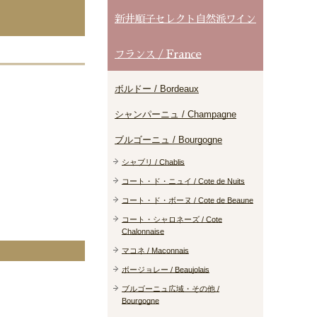
新井順子セレクト自然派ワイン
フランス / France
ボルドー / Bordeaux
シャンパーニュ / Champagne
ブルゴーニュ / Bourgogne
シャブリ / Chablis
コート・ド・ニュイ / Cote de Nuits
コート・ド・ボーヌ / Cote de Beaune
コート・シャロネーズ / Cote
Chalonnaise
マコネ / Maconnais
ボージョレー / Beaujolais
ブルゴーニュ広域・その他 /
Bourgogne