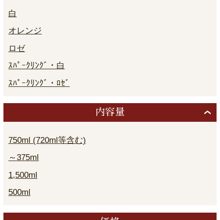
白
オレンジ
ロゼ
ｽﾊﾟｰｸﾘﾝｸﾞ・白
ｽﾊﾟｰｸﾘﾝｸﾞ・ﾛｾﾞ
内容量
750ml (720ml等含む)
～375ml
1,500ml
500ml