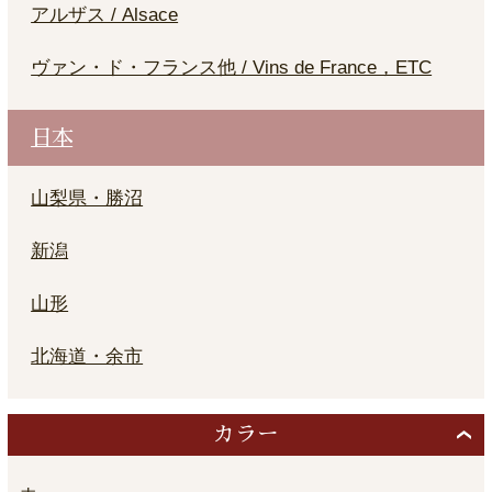
アルザス / Alsace
ヴァン・ド・フランス他 / Vins de France，ETC
日本
山梨県・勝沼
新潟
山形
北海道・余市
カラー