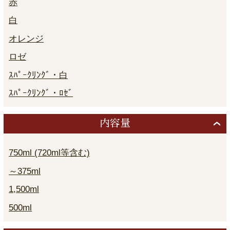
赤
白
オレンジ
ロゼ
ｽﾊﾟｰｸﾘﾝｸﾞ・白
ｽﾊﾟｰｸﾘﾝｸﾞ・ﾛｾﾞ
内容量
750ml (720ml等含む)
～375ml
1,500ml
500ml