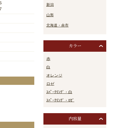
6
新潟
7
山形
北海道・余市
カラー
赤
白
オレンジ
ロゼ
ｽﾊﾟｰｸﾘﾝｸﾞ・白
。
ｽﾊﾟｰｸﾘﾝｸﾞ・ﾛｾﾞ
内容量