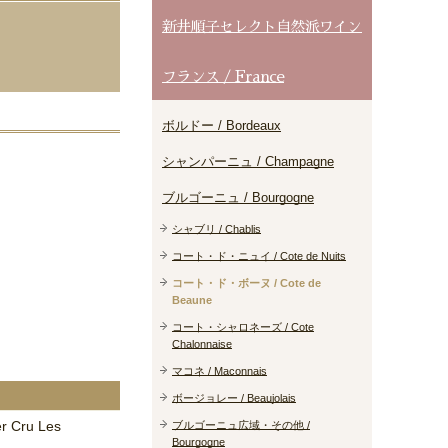
新井順子セレクト自然派ワイン
フランス / France
ボルドー / Bordeaux
シャンパーニュ / Champagne
ブルゴーニュ / Bourgogne
シャブリ / Chablis
コート・ド・ニュイ / Cote de Nuits
コート・ド・ボーヌ / Cote de
Beaune
コート・シャロネーズ / Cote
Chalonnaise
マコネ / Maconnais
ボージョレー / Beaujolais
er Cru Les
ブルゴーニュ広域・その他 /
Bourgogne