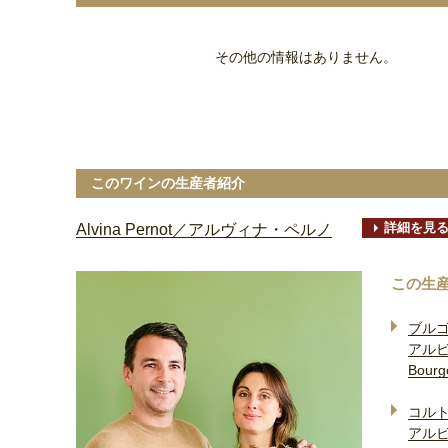
その他の情報はありません。
このワインの生産者紹介
詳細を見
Alvina Pernot／アルヴィナ・ペルノ
この生
ブル
アル
Bourg
コル
アル