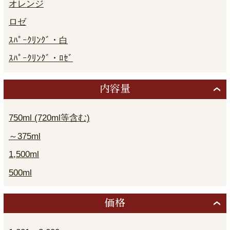
オレンジ
ロゼ
ｽﾊﾟｰｸﾘﾝｸﾞ・白
ｽﾊﾟｰｸﾘﾝｸﾞ・ﾛｾﾞ
内容量
750ml (720ml等含む)
～375ml
1,500ml
500ml
価格