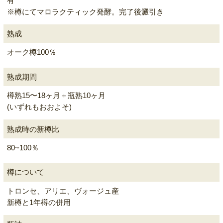
有
※樽にてマロラクティック発酵。完了後澱引き
熟成
オーク樽100％
熟成期間
樽熟15〜18ヶ月＋瓶熟10ヶ月
(いずれもおおよそ)
熟成時の新樽比
80~100％
樽について
トロンセ、アリエ、ヴォージュ産
新樽と1年樽の併用