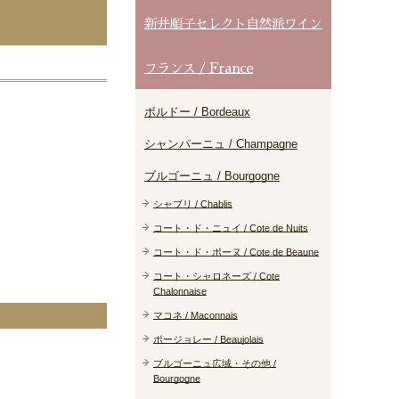
新井順子セレクト自然派ワイン
フランス / France
ボルドー / Bordeaux
シャンパーニュ / Champagne
ブルゴーニュ / Bourgogne
シャブリ / Chablis
コート・ド・ニュイ / Cote de Nuits
コート・ド・ボーヌ / Cote de Beaune
コート・シャロネーズ / Cote
Chalonnaise
マコネ / Maconnais
ボージョレー / Beaujolais
ブルゴーニュ広域・その他 /
Bourgogne