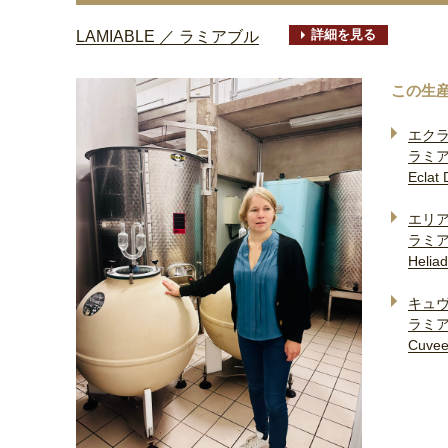
詳細を見る
LAMIABLE ／ ラミアブル
この生
エク
ラミ
Eclat 
エリ
ラミ
Heliad
キュ
ラミ
Cuvee