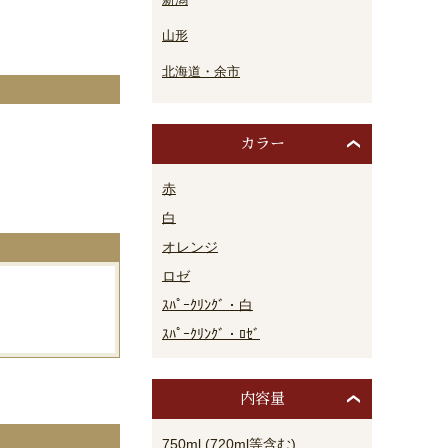
山形
北海道・余市
カラー
。
赤
白
オレンジ
ロゼ
ｽﾊﾟｰｸﾘﾝｸﾞ・白
ｽﾊﾟｰｸﾘﾝｸﾞ・ﾛｾﾞ
内容量
750ml (720ml等含む)