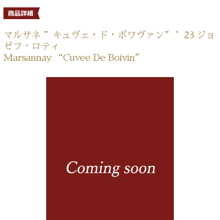
マルサネ ”キュヴェ・ド・ボワヴァン” ’23 ジョ
ゼフ・ロティ
Marsannay “Cuvee De Boivin”