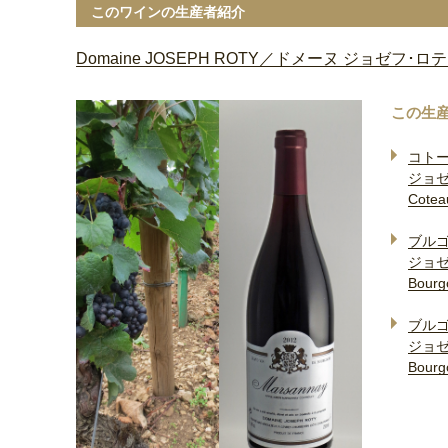
このワインの生産者紹介
Domaine JOSEPH ROTY／ドメーヌ ジョゼフ･ロ
この生
コト
ジョゼ
Cotea
ブル
ジョゼ
Bourg
ブル
ジョゼ
Bourg