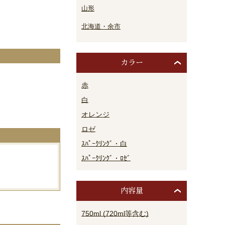
山形
北海道・余市
カラー
赤
。
白
オレンジ
ロゼ
ｽﾊﾟｰｸﾘﾝｸﾞ・白
ｽﾊﾟｰｸﾘﾝｸﾞ・ﾛｾﾞ
内容量
750ml (720ml等含む)