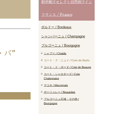
新井順子セレクト自然派ワイン
フランス / France
ボルドー / Bordeaux
シャンパーニュ / Champagne
ブルゴーニュ / Bourgogne
・バ”
シャブリ / Chablis
コート・ド・ニュイ / Cote de Nuits
コート・ド・ボーヌ / Cote de Beaune
コート・シャロネーズ / Cote
Chalonnaise
マコネ / Maconnais
ボージョレー / Beaujolais
ブルゴーニュ広域・その他 /
Bourgogne