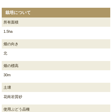
栽培について
所有面積
1.5ha
畑の向き
北
畑の標高
30m
土壌
花崗岩質砂
使用ぶどう品種