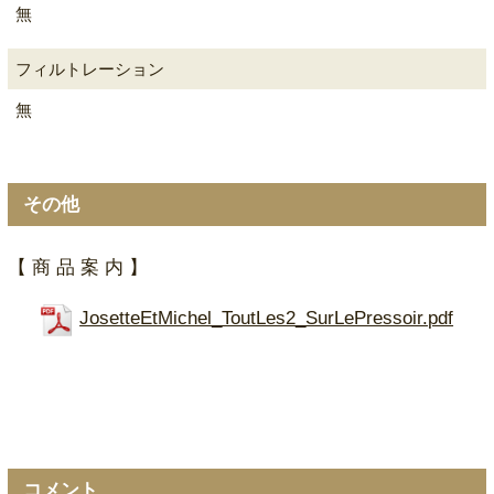
無
フィルトレーション
無
その他
【 商 品 案 内 】
JosetteEtMichel_ToutLes2_SurLePressoir.pdf
コメント