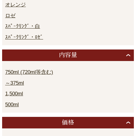
オレンジ
ロゼ
ｽﾊﾟｰｸﾘﾝｸﾞ・白
ｽﾊﾟｰｸﾘﾝｸﾞ・ﾛｾﾞ
内容量
750ml (720ml等含む)
～375ml
1,500ml
500ml
価格