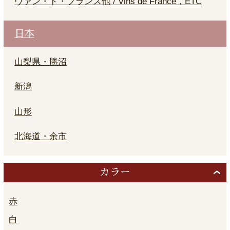
ヴァン・ド・フランス他 / Vins de France，ETC
日本
山梨県・勝沼
新潟
山形
北海道・余市
カラー
赤
白