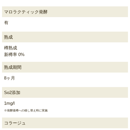
マロラクティック発酵
有
熟成
樽熟成
新樽率 0%
熟成期間
8ヶ月
So2添加
1mg/l
※発酵後樽への移し替え時に実施
コラージュ