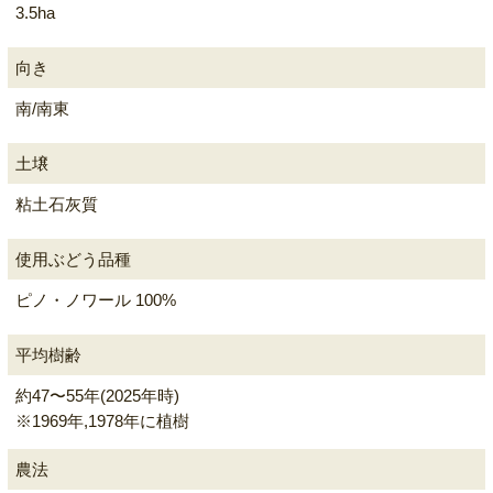
3.5ha
向き
南/南東
土壌
粘土石灰質
使用ぶどう品種
ピノ・ノワール 100%
平均樹齢
約47〜55年(2025年時)
※1969年,1978年に植樹
農法