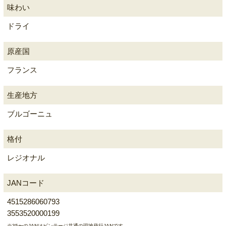
味わい
ドライ
原産国
フランス
生産地方
ブルゴーニュ
格付
レジオナル
JANコード
4515286060793
3553520000199
※35〜のJANはビンテージ共通の現地発行JANです。