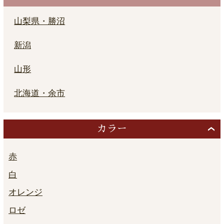
山梨県・勝沼
新潟
山形
北海道・余市
カラー
赤
白
オレンジ
ロゼ