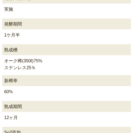
実施
発酵期間
1ケ月半
熟成槽
オーク樽(350ℓ)75%
ステンレス25％
新樽率
60%
熟成期間
12ヶ月
So2添加