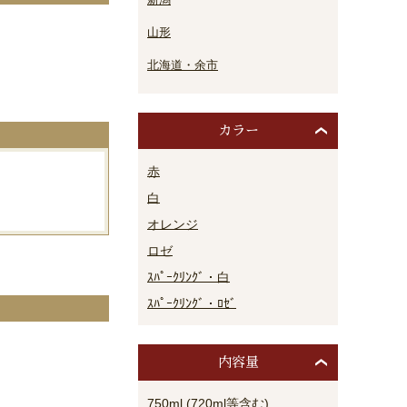
山形
。
北海道・余市
カラー
赤
白
オレンジ
ロゼ
ｽﾊﾟｰｸﾘﾝｸﾞ・白
ｽﾊﾟｰｸﾘﾝｸﾞ・ﾛｾﾞ
内容量
750ml (720ml等含む)