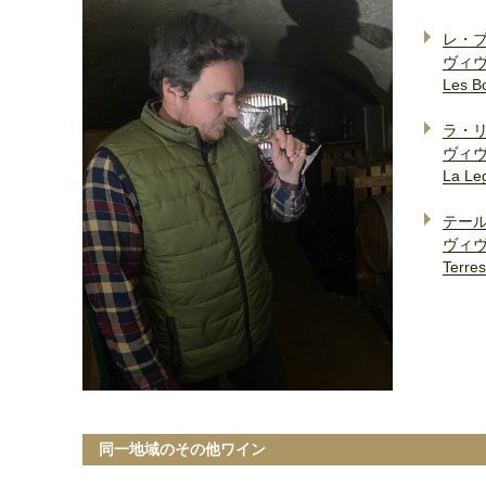
レ・
ヴィ
Les B
ラ・リ
ヴィ
La Le
テール
ヴィ
Terre
同一地域のその他ワイン