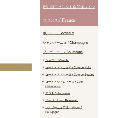
新井順子セレクト自然派ワイン
フランス / France
ボルドー / Bordeaux
シャンパーニュ / Champagne
ブルゴーニュ / Bourgogne
シャブリ / Chablis
コート・ド・ニュイ / Cote de Nuits
コート・ド・ボーヌ / Cote de Beaune
コート・シャロネーズ / Cote
Chalonnaise
マコネ / Maconnais
ボージョレー / Beaujolais
ブルゴーニュ広域・その他 /
Bourgogne