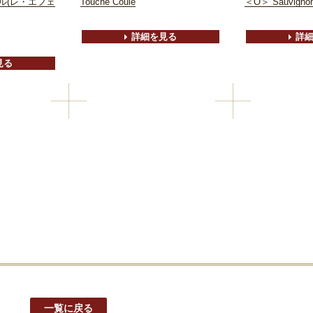
ル(レ・エフェ
Touche Coule
＜O＞ Sauvigno
詳細を見る
詳
見る
一覧に戻る