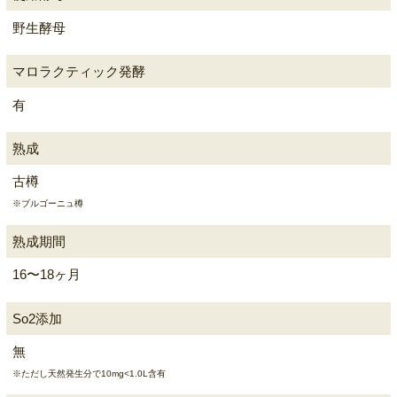
野生酵母
マロラクティック発酵
有
熟成
古樽
※ブルゴーニュ樽
熟成期間
16〜18ヶ月
So2添加
無
※ただし天然発生分で10mg<1.0L含有