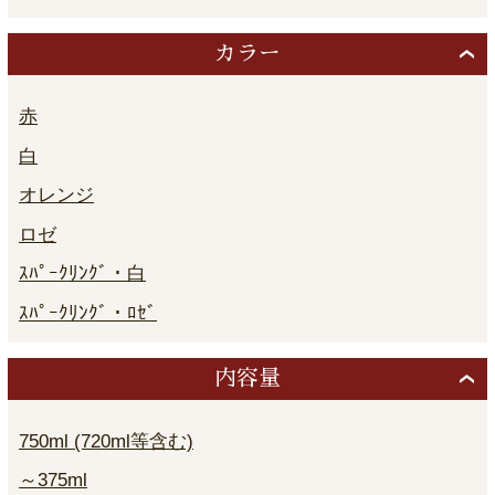
カラー
赤
白
オレンジ
ロゼ
ｽﾊﾟｰｸﾘﾝｸﾞ・白
ｽﾊﾟｰｸﾘﾝｸﾞ・ﾛｾﾞ
内容量
750ml (720ml等含む)
～375ml