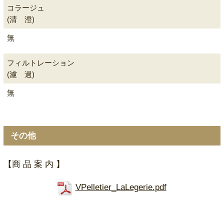
コラージュ
(清 澄)
無
フィルトレーション
(濾 過)
無
その他
【商 品 案 内 】
VPelletier_LaLegerie.pdf