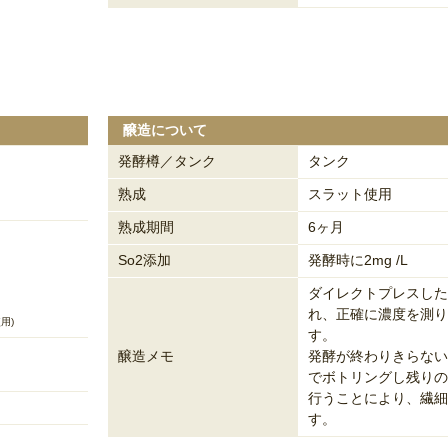
醸造について
発酵樽／タンク
タンク
熟成
スラット使用
熟成期間
6ヶ月
So2添加
発酵時に2mg /L
ダイレクトプレスした
れ、正確に濃度を測り
用)
す。
醸造メモ
発酵が終わりきらない
でボトリングし残りの
行うことにより、繊細
す。