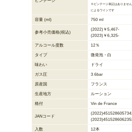
ビンテージ
※ビンテージ表記はありません
によるワインです
容量 (ml)
750 ml
(2022)￥5,467-
参考小売価格(税込)
(2023)￥6,325-
アルコール度数
12％
タイプ
微発泡・白
味わい
ドライ
ガス圧
3.6bar
原産国
フランス
生産地方
ルーション
格付
Vin de France
(2022)451528605734
JANコード
(2023)451528606235
入数
12本