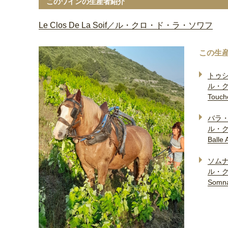
このワインの生産者紹介
Le Clos De La Soif／ル・クロ・ド・ラ・ソワフ
この生
トゥ
ル・
Touch
バラ
ル・
Balle 
ソムナ
ル・
Somna