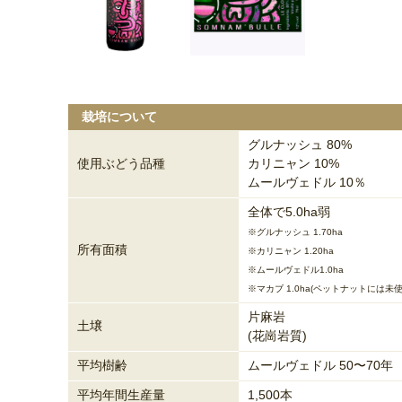
栽培について
グルナッシュ 80%
使用ぶどう品種
カリニャン 10%
ムールヴェドル 10％
全体で5.0ha弱
※グルナッシュ 1.70ha
所有面積
※カリニャン 1.20ha
※ムールヴェドル1.0ha
※マカブ 1.0ha(ペットナットには未使
片麻岩
土壌
(花崗岩質)
平均樹齢
ムールヴェドル 50〜70年
平均年間生産量
1,500本