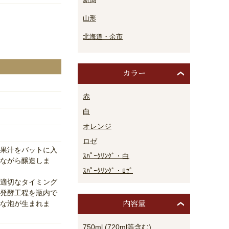
山形
北海道・余市
カラー
赤
白
オレンジ
ロゼ
果汁をバットに入
ｽﾊﾟｰｸﾘﾝｸﾞ・白
ながら醸造しま
ｽﾊﾟｰｸﾘﾝｸﾞ・ﾛｾﾞ
適切なタイミング
発酵工程を瓶内で
な泡が生まれま
内容量
750ml (720ml等含む)