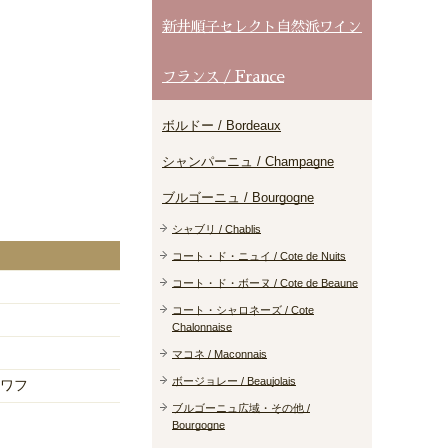
新井順子セレクト自然派ワイン
フランス / France
ボルドー / Bordeaux
シャンパーニュ / Champagne
ブルゴーニュ / Bourgogne
シャブリ / Chablis
コート・ド・ニュイ / Cote de Nuits
コート・ド・ボーヌ / Cote de Beaune
コート・シャロネーズ / Cote
Chalonnaise
マコネ / Maconnais
ボージョレー / Beaujolais
ワフ
ブルゴーニュ広域・その他 /
Bourgogne