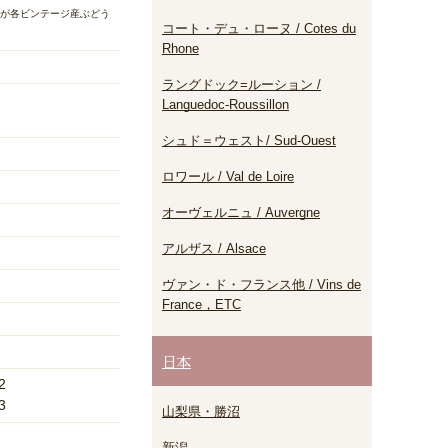
が各ビンテージ産ぶどう
コート・デュ・ローヌ / Cotes du
Rhone
ラングドック=ルーション /
Languedoc-Roussillon
シュド＝ウェスト/ Sud-Ouest
ロワール / Val de Loire
オーヴェルニュ / Auvergne
アルザス / Alsace
ヴァン・ド・フランス他 / Vins de
France，ETC
日本
2
3
山梨県・勝沼
新潟