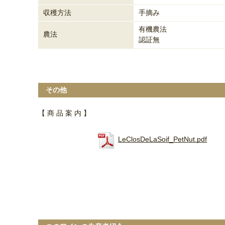
収穫方法
手摘み
有機農法
農法
認証無
その他
【 商 品 案 内 】
LeClosDeLaSoif_PetNut.pdf