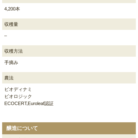
4,200本
収穫量
–
収穫方法
手摘み
農法
ビオディナミ
ビオロジック
ECOCERT,Euroleaf認証
醸造について