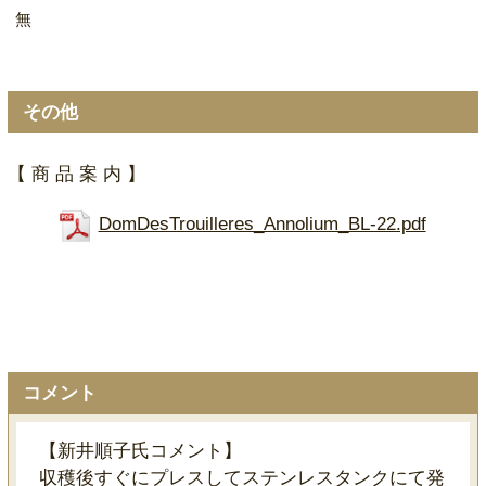
無
その他
【 商 品 案 内 】
DomDesTrouilleres_Annolium_BL-22.pdf
コメント
【新井順子氏コメント】
収穫後すぐにプレスしてステンレスタンクにて発