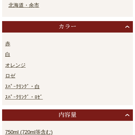
北海道・余市
カラー
赤
白
オレンジ
ロゼ
ｽﾊﾟｰｸﾘﾝｸﾞ・白
ｽﾊﾟｰｸﾘﾝｸﾞ・ﾛｾﾞ
内容量
750ml (720ml等含む)