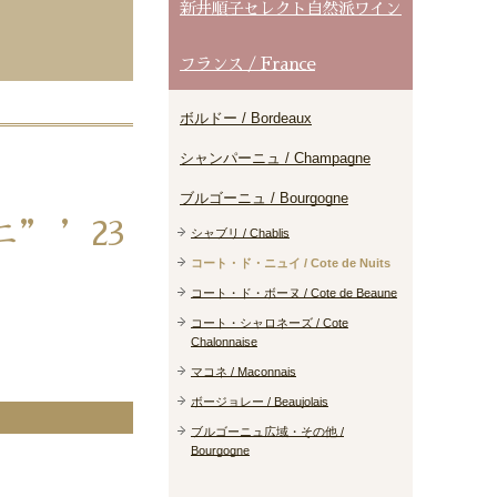
新井順子セレクト自然派ワイン
フランス / France
ボルドー / Bordeaux
シャンパーニュ / Champagne
ブルゴーニュ / Bourgogne
” ’23
シャブリ / Chablis
コート・ド・ニュイ / Cote de Nuits
コート・ド・ボーヌ / Cote de Beaune
コート・シャロネーズ / Cote
Chalonnaise
マコネ / Maconnais
ボージョレー / Beaujolais
ブルゴーニュ広域・その他 /
Bourgogne