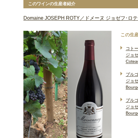
このワインの生産者紹介
Domaine JOSEPH ROTY／ドメーヌ ジョゼフ･ロ
この生
コト
ジョゼ
Cotea
ブル
ジョゼ
Bourg
ブル
ジョゼ
Bourg