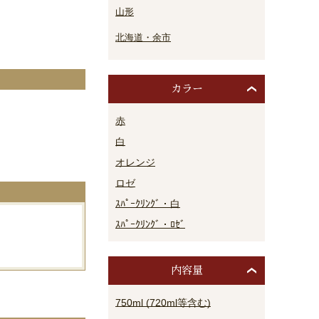
山形
北海道・余市
カラー
赤
。
白
オレンジ
ロゼ
ｽﾊﾟｰｸﾘﾝｸﾞ・白
ｽﾊﾟｰｸﾘﾝｸﾞ・ﾛｾﾞ
内容量
750ml (720ml等含む)