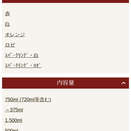
赤
白
オレンジ
ロゼ
ｽﾊﾟｰｸﾘﾝｸﾞ・白
ｽﾊﾟｰｸﾘﾝｸﾞ・ﾛｾﾞ
内容量
750ml (720ml等含む)
～375ml
1,500ml
500ml