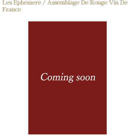
Les Ephemere / Assemblage De Rouge Vin De
France