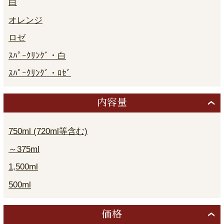
白
オレンジ
ロゼ
ｽﾊﾟｰｸﾘﾝｸﾞ・白
ｽﾊﾟｰｸﾘﾝｸﾞ・ﾛｾﾞ
内容量
750ml (720ml等含む)
～375ml
1,500ml
500ml
価格