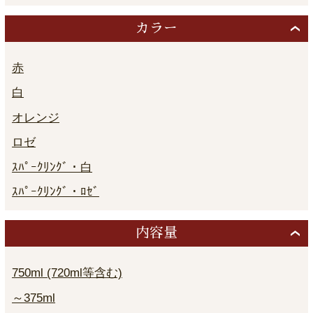
カラー
赤
白
オレンジ
ロゼ
ｽﾊﾟｰｸﾘﾝｸﾞ・白
ｽﾊﾟｰｸﾘﾝｸﾞ・ﾛｾﾞ
内容量
750ml (720ml等含む)
～375ml