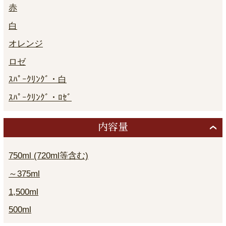
赤
白
オレンジ
ロゼ
ｽﾊﾟｰｸﾘﾝｸﾞ・白
ｽﾊﾟｰｸﾘﾝｸﾞ・ﾛｾﾞ
内容量
750ml (720ml等含む)
～375ml
1,500ml
500ml