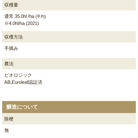
収穫量
通常 35.0hl /ha
(平均)
※4.0hl/ha (2021)
収穫方法
手摘み
農法
ビオロジック
AB,Euroleaf認証済
醸造について
除梗
無