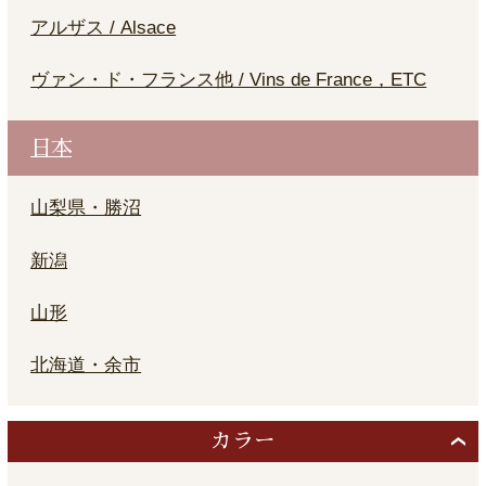
アルザス / Alsace
ヴァン・ド・フランス他 / Vins de France，ETC
日本
山梨県・勝沼
新潟
山形
北海道・余市
カラー