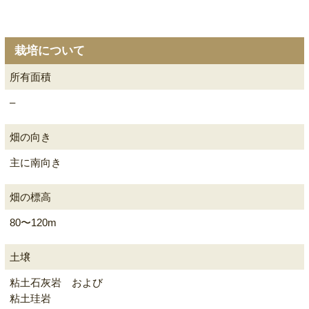
栽培について
所有面積
–
畑の向き
主に南向き
畑の標高
80〜120m
土壌
粘土石灰岩 および
粘土珪岩