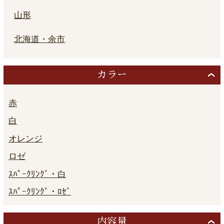
山形
北海道・余市
カラー
赤
白
オレンジ
ロゼ
ｽﾊﾟｰｸﾘﾝｸﾞ・白
ｽﾊﾟｰｸﾘﾝｸﾞ・ﾛｾﾞ
内容量