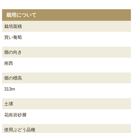
栽培について
栽培面積
買い葡萄
畑の向き
南西
畑の標高
313m
土壌
花崗岩砂層
使用ぶどう品種