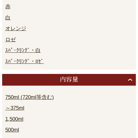
赤
白
オレンジ
ロゼ
ｽﾊﾟｰｸﾘﾝｸﾞ・白
ｽﾊﾟｰｸﾘﾝｸﾞ・ﾛｾﾞ
内容量
750ml (720ml等含む)
～375ml
1,500ml
500ml